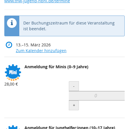
www.thw-jugend-hbni.de/termine
Der Buchungszeitraum für diese Veranstaltung
ist beendet.
bis
13.
–
15. März 2026
Zum Kalender hinzufügen
Produkte
Anmeldung für Minis (0–9 Jahre)
Unkategorisierte
Produkte
28,00 €
Menge
-
+
Anmeldung für Junghelfer:innen (10–17 Jahre)