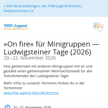
Zum
« Alle Veranstaltungen von THW-Jugend Bremen,
Haupt-
Niedersachsen e.V.
Inhalt
springen
»On fire« für Minigruppen —
Ludwigsteiner Tage (2026)
bis
20.
–
22. November 2026
Fass gemeinsam mit anderen Minigruppen mit an und
gestalte einen gemeinsamen Weihnachtsmarkt für alle
Teilnehmenden der Ludwigsteiner Tage!
Mehr Infos zu unseren Terminen findest du in der
Terminliste:
www.thw-jugend-hbni.de/termine
bis
20.
–
22. November 2026