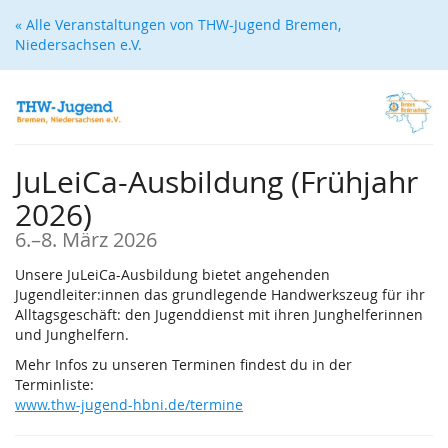
Zum
« Alle Veranstaltungen von THW-Jugend Bremen,
Haupt-
Niedersachsen e.V.
Inhalt
springen
JuLeiCa-Ausbildung (Frühjahr
2026)
bis
6.
–
8. März 2026
Unsere JuLeiCa-Ausbildung bietet angehenden
Jugendleiter:innen das grundlegende Handwerkszeug für ihr
Alltagsgeschäft: den Jugenddienst mit ihren Junghelferinnen
und Junghelfern.
Mehr Infos zu unseren Terminen findest du in der
Terminliste:
www.thw-jugend-hbni.de/termine